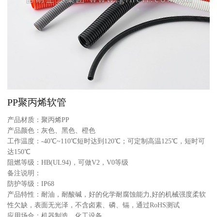
PP聚丙烯软管
产品材质：聚丙烯PP
产品颜色：灰色、黑色、橙色
工作温度：-40℃~110℃短时达到120℃；可定制高温125℃，短时可
达150℃
阻燃等级：HB(UL94)，可做V2，V0等级
备注说明：
防护等级：IP68
产品特性：耐油，耐酸碱，好的化学耐腐蚀能力,好的机械强度柔软
性欠缺，表面无光泽，不含卤素、磷、镉，通过RoHS测试
应用场合：机器制造、化工设备