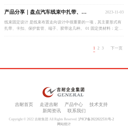
说还有弹片。 冷压端子是一个工艺性的设计，建议在下面几种情况
下考虑使用： 吉耐部分端子产品1 01 该位置的导线因调试、维修等
产品分享｜盘点汽车线束中扎带、卡扣、支架及防护管等产品的性能解析
2023-11-03
因...
线束固定设计 是线束布置走向设计中很重要的一项，其主要形式有
扎带、卡扣、保护套管、端子、胶带这几种。 01 固定类材料：定位
件——扎带 定位件：通常由塑胶制成，固定在线束外面，是线束在
整车上固定不动的重要元件。 扎带是线束固定防护材料中使用最多
的...
1
2
3
下一页
吉耐首页
走进吉耐
产品中心
技术支持
新闻资讯
联系我们
Copyright © 2022 吉耐集团 All Rights Reserved.
沪ICP备2022022531号-2
网站统计