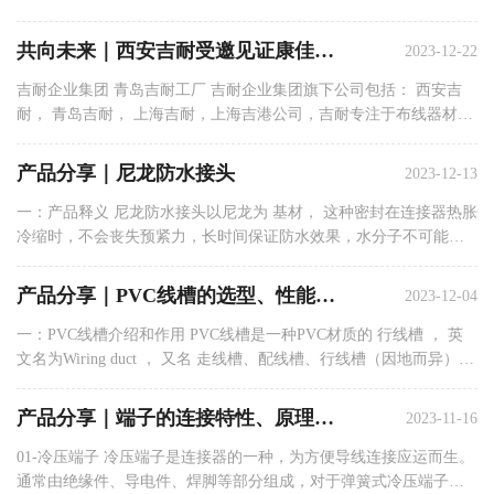
金属电缆固定头，金属电缆锁紧头，金属填料函，常用材质为黄铜
镀镍，304不锈钢，在高机械强度或需要电磁屏蔽的环境下使用。
共向未来｜西安吉耐受邀见证康佳智能家电洗碗机事业部投产仪式
2023-12-22
二： ...
吉耐企业集团 青岛吉耐工厂 吉耐企业集团旗下公司包括： 西安吉
耐， 青岛吉耐， 上海吉耐，上海吉港公司，吉耐专注于布线器材、
传感器、通讯模块、精密注塑以及紧固件的研发与制造，产品广泛
应用于新能源、电子电气、智能家电、智慧交通、汽车与工程机械
产品分享｜尼龙防水接头
2023-12-13
等领...
一：产品释义 尼龙防水接头以尼龙为 基材， 这种密封在连接器热胀
冷缩时，不会丧失预紧力，长时间保证防水效果，水分子不可能在
普通压力下穿透，室内外均可使用。 二：产品优点 01- 良好的机械
性能，表面硬度高； 02- 较高的抗张性，抗弯曲强度和冲击强度及
产品分享｜PVC线槽的选型、性能、应用及分类
2023-12-04
较...
一：PVC线槽介绍和作用 PVC线槽是一种PVC材质的 行线槽 ， 英
文名为Wiring duct ， 又名 走线槽、配线槽、行线槽（因地而异），
主要用于电气设备内部布线， 在120V以及以下的电气设备中对敷设
其中的导线起机械防护和电气保护作用， 使用PVC线槽后， 配线
产品分享｜端子的连接特性、原理、使用环境及应用
2023-11-16
方...
01-冷压端子 冷压端子是连接器的一种，为方便导线连接应运而生。
通常由绝缘件、导电件、焊脚等部分组成，对于弹簧式冷压端子来