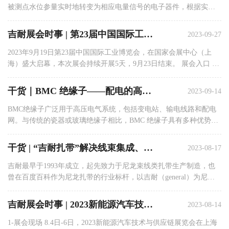
被测点水位参量实时地转变为相应电量信号的电子器件，根据实际
的水位高度，转变成线性的电信号。同时，集成传感器2in1/3in1是中
集成了其他信号的传感器，比如温度，浊度等等，同时实现水温、
吉耐展会时事 | 第23届中国国际工业博览会
2023-09-27
浑...
2023年9月19日第23届中国国际工业博览会，在国家会展中心（上
海）盛大启幕，本次展会持续开展5天，9月23日结束。 展会入口 今
年工业自动化展推出七大展区，包括：智能制造系统解决方案、运
动控制系统、智能传感与连接、嵌入式技术、动力传动、测量技术
干货｜BMC 绝缘子——配电的高性能解决方案
2023-09-14
与仪器...
BMC绝缘子广泛用于高压电气系统，包括变电站、输电线路和配电
网。与传统的瓷器或玻璃绝缘子相比，BMC 绝缘子具有多种优势：
BMC 绝缘子：配电的高性能解决方案 01 高机械强度： BMC 绝缘子
具有出色的介电性能，使其在防止电流通过方面非常有效。这确保
干货 | “吉耐扎带”解决线束集成、固定和排布难题
2023-08-17
了电气...
吉耐最早于1993年成立，起先致力于尼龙束线类扎带生产制造，也
曾在百度百科作为尼龙扎带的行业标杆，以吉耐（general）为尼龙
扎带来做该行业规格划分。 从这篇文章里，您将会认识尼龙扎带、
选择适合您行业的尼龙扎带、辨别尼龙扎带的品质，同时也会协助
吉耐展会时事 | 2023新能源汽车技术与供应链展览会
2023-08-14
您进行...
1-展会现场 8.4日-6日，2023新能源汽车技术与供应链展览会在上海