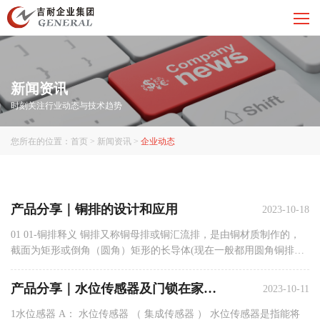
新闻资讯
时刻关注行业动态与技术趋势
您所在的位置：
首页
>
新闻资讯
>
企业动态
产品分享｜铜排的设计和应用
2023-10-18
01 01-铜排释义 铜排又称铜母排或铜汇流排，是由铜材质制作的，
截面为矩形或倒角（圆角）矩形的长导体(现在一般都用圆角铜排，
以免产生尖端放电），在 电路中起输送电流和连接电气设备的作
用。 02-铜排分类 目前市场上的铜排主要分为以下3种： 硬铜排，
产品分享｜水位传感器及门锁在家用电器中的应用
2023-10-11
通常...
1水位感器 A： 水位传感器 （ 集成传感器 ） 水位传感器是指能将