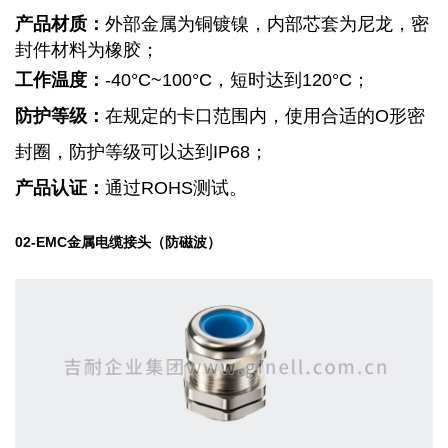
产品材质：
外部金属为铜镀镍，内部芯套为尼龙，密
封件材料为橡胶；
工作温度：
-40
°
C~100
°
C
，短时达到
120
°
C
；
防护等级：
在规定的卡口范围内，使用合适的
O
形密
封圈，防护等级可以达到
IP68
；
产品认证：
通过
ROHS
测试。
02-
EMC
金属电缆接头（防磁波）