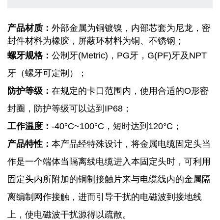
产品材质：
外部金属为铜镀镍，内部芯套为尼龙，密
封件材料为橡胶，屏蔽环材料为铜、不锈钢；
螺牙规格
：
公制牙
(Metric)，PG
牙，
G(PF)
牙及
NPT
牙（螺牙可定制）；
防护等级：
在规定的卡口范围内，使用合适的
O
形密
封圈，防护等级可以达到
IP68
；
工作温度
：
-40
°
C~100
°
C，
短时达到
120
°
C；
产品特性
：
本产品经特殊设计，将金属电缆固定头当
作是一个端体当隔离线电缆进入本固定头时，可利用
固定头内所附加的铜制接触片来与电缆线内的金属隔
离编制网作接触，进而引导干扰的电磁波到接地线
上，使电磁波干扰源得以疏散。